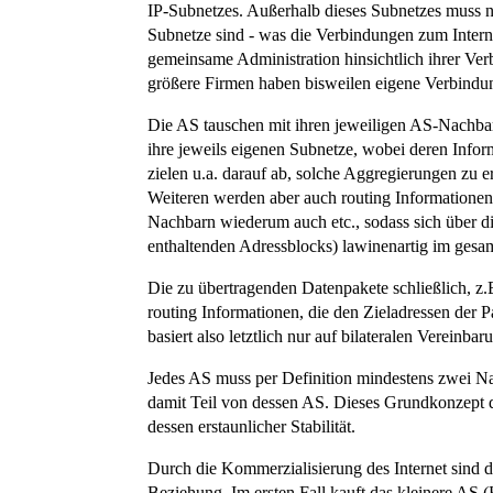
IP-Subnetzes. Außerhalb dieses Subnetzes muss ni
Subnetze sind - was die Verbindungen zum Intern
gemeinsame Administration hinsichtlich ihrer Ver
größere Firmen haben bisweilen eigene Verbindun
Die AS tauschen mit ihren jeweiligen AS-Nachbar
ihre jeweils eigenen Subnetze, wobei deren Info
zielen u.a. darauf ab, solche Aggregierungen zu 
Weiteren werden aber auch routing Informatione
Nachbarn wiederum auch etc., sodass sich über di
enthaltenden Adressblocks) lawinenartig im gesamt
Die zu übertragenden Datenpakete schließlich, z
routing Informationen, die den Zieladressen der Pa
basiert also letztlich nur auf bilateralen Verein
Jedes AS muss per Definition mindestens zwei Na
damit Teil von dessen AS. Dieses Grundkonzept d
dessen erstaunlicher Stabilität.
Durch die Kommerzialisierung des Internet sind
Beziehung. Im ersten Fall kauft das kleinere AS