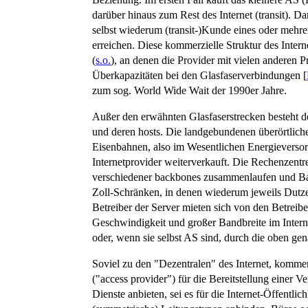
darüber hinaus zum Rest des Internet (transit). D
selbst wiederum (transit-)Kunde eines oder mehre
erreichen. Diese kommerzielle Struktur des Inter
(
s.o.
), an denen die Provider mit vielen andere
Überkapazitäten bei den Glasfaserverbindungen [
zum sog. World Wide Wait der 1990er Jahre.
Außer den erwähnten Glasfaserstrecken besteht d
und deren hosts. Die landgebundenen überörtlich
Eisenbahnen, also im Wesentlichen Energieverso
Internetprovider weiterverkauft. Die Rechenzentr
verschiedener backbones zusammenlaufen und Ban
Zoll-Schränken, in denen wiederum jeweils Dutz
Betreiber der Server mieten sich von den Betrei
Geschwindigkeit und großer Bandbreite im Inter
oder, wenn sie selbst AS sind, durch die oben ge
Soviel zu den "Dezentralen" des Internet, kommen
("access provider") für die Bereitstellung einer
Dienste anbieten, sei es für die Internet-Öffentli