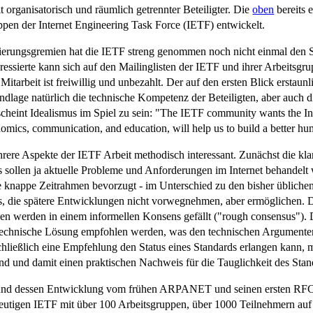
t organisatorisch und räumlich getrennter Beteiligter. Die
oben
bereits
pen der Internet Engineering Task Force (IETF) entwickelt.
ierungsgremien hat die IETF streng genommen noch nicht einmal den Stat
eressierte kann sich auf den Mailinglisten der IETF und ihrer Arbeitsgr
e Mitarbeit ist freiwillig und unbezahlt. Der auf den ersten Blick erstau
undlage natürlich die technische Kompetenz der Beteiligten, aber auc
erer scheint Idealismus im Spiel zu sein: "The IETF community wants the I
onomics, communication, and education, will help us to build a better h
rere Aspekte der IETF Arbeit methodisch interessant. Zunächst die kla
s sollen ja aktuelle Probleme und Anforderungen im Internet behandelt 
 knappe Zeitrahmen bevorzugt - im Unterschied zu den bisher übliche
ds, die spätere Entwicklungen nicht vorwegnehmen, aber ermöglichen. 
en werden in einem informellen Konsens gefällt ("rough consensus").
 technische Lösung empfohlen werden, was den technischen Argumenten
 schließlich eine Empfehlung den Status eines Standards erlangen kann
nd und damit einen praktischen Nachweis für die Tauglichkeit des Stand
et und dessen Entwicklung vom frühen ARPANET und seinen ersten RFC
heutigen IETF mit über 100 Arbeitsgruppen, über 1000 Teilnehmern auf 