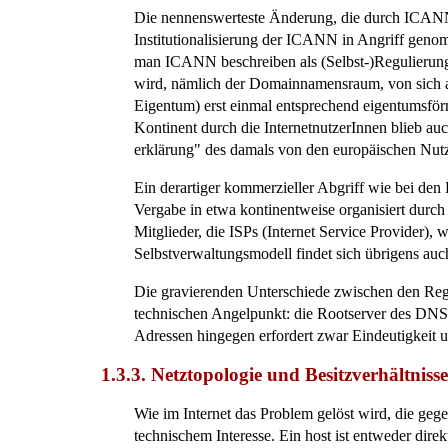
Die nennenswerteste Änderung, die durch ICANN 
Institutionalisierung der ICANN in Angriff geno
man ICANN beschreiben als (Selbst-)Regulierung
wird, nämlich der Domainnamensraum, von sich a
Eigentum) erst einmal entsprechend eigentumsför
Kontinent durch die InternetnutzerInnen blieb au
erklärung" des damals von den europäischen Nutz
Ein derartiger kommerzieller Abgriff wie bei den
Vergabe in etwa kontinentweise organisiert durch
Mitglieder, die ISPs (Internet Service Provider),
Selbstverwaltungsmodell findet sich übrigens au
Die gravierenden Unterschiede zwischen den Regul
technischen Angelpunkt: die Rootserver des DNS,
Adressen hingegen erfordert zwar Eindeutigkeit un
1.3.3. Netztopologie
und Besitzverhältniss
Wie im Internet das Problem gelöst wird, die gege
technischem Interesse. Ein host ist entweder d