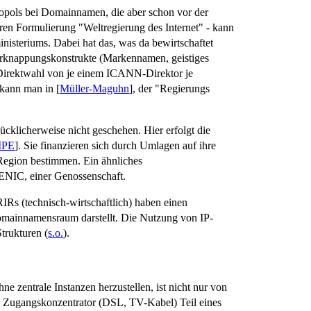
opols bei Domainnamen, die aber schon vor der
en Formulierung "Weltregierung des Internet" - kann
isteriums. Dabei hat das, was da bewirtschaftet
erknappungskonstrukte (Markennamen, geistiges
e Direktwahl von je einem ICANN-Direktor je
 kann man in [
Müller-Maguhn
], der "Regierungs
ücklicherweise nicht geschehen. Hier erfolgt die
IPE
]. Sie finanzieren sich durch Umlagen auf ihre
r Region bestimmen. Ein ähnliches
DENIC, einer Genossenschaft.
IRs (technisch-wirtschaftlich) haben einen
Domainnamensraum darstellt. Die Nutzung von IP-
trukturen (
s.o.
).
hne zentrale Instanzen herzustellen, ist nicht nur von
. Zugangskonzentrator (DSL, TV-Kabel) Teil eines