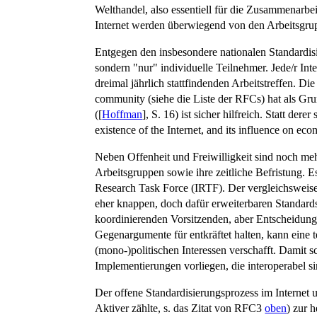
Welthandel, also essentiell für die Zusammenarbei
Internet werden überwiegend von den Arbeitsgrup
Entgegen den
insbesondere nationalen
Standardis
sondern "nur" individuelle Teilnehmer. Jede/r Int
dreimal jährlich stattfindenden Arbeitstreffen. Di
community (siehe die Liste der RFCs) hat als Gr
([
Hoffman
], S. 16) ist sicher hilfreich. Statt d
existence of the Internet, and its influence on ec
Neben Offenheit und Freiwilligkeit sind noch meh
Arbeitsgruppen sowie ihre zeitliche Befristung. E
Research Task Force (IRTF). Der vergleichsweise
eher knappen, doch dafür erweiterbaren Standar
koordinierenden Vorsitzenden, aber Entscheidung
Gegenargumente für entkräftet halten, kann eine
(mono-)politischen Interessen verschafft. Damit
Implementierungen vorliegen, die interoperabel si
Der offene Standardisierungsprozess im Intern
Aktiver zählte, s. das Zitat von RFC3
oben
) zur 