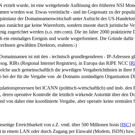
erzielt wurde, ist eine weitgehende Auflösung des früheren NSI Mon
mmen worden war. Etwas vereinfacht - und im Gegensatz zu der populär
sinstanz der Domainnamenwirtschaft unter Aufsicht des US-Handelsmin
us zunächst gar keine Warenform, sondern musste durch juristische V
mig zugerichtet werden (s.o. mtv.com). Die im Jahre 2000 praktiziert
ch ein einmaliges Ereignis und wurde wegreformiert. Die Gründe dafür
erInnen gewählten Direktors, erahnen:-)
 Domainnamen ist mit den - technisch grundlegenderen - IP-Adressen gl
 sog.
RIRs (Regional Internet Registries), in Europa das RIPE NCC [
R
 welche auch gemeinschaftlich die jeweiligen Vergaberichtlinien in ihre
ch bei der für die Vergabe von .de Domains zuständigen Organisation 
ationsprozessen bei ICANN (politisch-wirtschaftlich) und insb. den R
 deren operative Kontrolle die letztlich wirkende Autorität über den 
d von daher eine koordinierte Vergabe, aber operativ keine zentralen S
e
nseitige Erreichbarkeit von z.Z. vmtl. über 500 Millionen hosts [
ISC
] o
irekt in einem LAN oder durch Zugang per Einwahl (Modem, ISDN) bzw