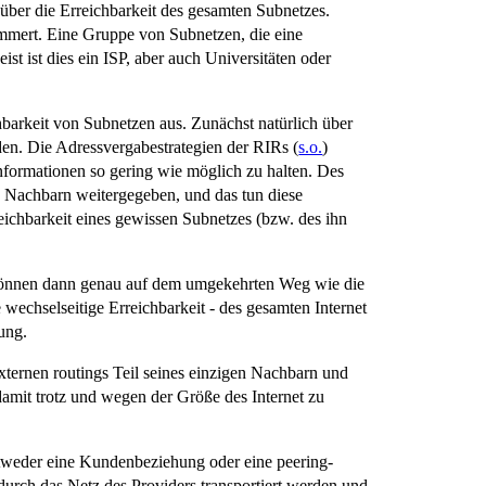
 über die Erreichbarkeit des gesamten Subnetzes.
ümmert. Eine Gruppe von Subnetzen, die eine
t ist dies ein ISP, aber auch Universitäten oder
barkeit von Subnetzen aus. Zunächst natürlich über
en. Die Adressvergabestrategien der RIRs (
s.o.
)
Informationen so gering wie möglich zu halten. Des
 Nachbarn weitergegeben, und das tun diese
eichbarkeit eines gewissen Subnetzes (bzw. des ihn
, können dann genau auf dem umgekehrten Weg wie die
e wechselseitige Erreichbarkeit - des gesamten Internet
hung.
ternen routings Teil seines einzigen Nachbarn und
amit trotz und wegen der Größe des Internet zu
tweder eine Kundenbeziehung oder eine peering-
urch das Netz des Providers transportiert werden und