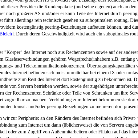
amit dieser Provider die Kundenpakete (und seine eigenen) auch an den R
rer noch größerer AS und/oder er kann Teile des Internet durch peerin
net führt allerdings rein technisch gesehen zu suboptimalem routing. D
n Providern kostengünstig peering-Beziehungen aufbauen können, und
Bleich
]. Durch deren Geschwindigkeit wird auch ein suboptimales rout
er "Körper" des Internet noch aus Rechenzentren sowie auf der ander
en Glasfaserverbindungen gehören Wege(rechts)inhabern z.B. entlang v
rgungs- und Telekommunikationskonzernen. Übertragungskapazitäten we
en des Internet befinden sich meist unmittelbar bei einem IX oder umfa
dbreite zum Rest des Internet dort kostengünstig zu bekommen ist. D
ende von Servern betrieben werden, sowie der zugehörigen unterbrech
bern der Rechenzentren Schränke oder Teile von Schränken um ihre Ser
net zugreifbar zu machen. Verbindung zum Internet bekommen sie dort
nannten transit- und/oder peering-Beziehungen zu mehreren dort präsen
 wir zur Peripherie: an den Rändern des Internet befinden sich Priva
 Verbindung zum Internet um dann (üblicherweise) die von Servern ange
chkeit oder zum Zugriff von Außenmitarbeitern oder Filialen auf das inte