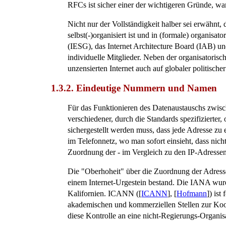
RFCs ist sicher einer der wichtigeren Gründe, wa
Nicht nur der Vollständigkeit halber sei erwähnt
selbst(-)organisiert ist und in (formale) organis
(IESG), das Internet Architecture Board (IAB) und
individuelle Mitglieder. Neben der organisatorisc
unzensierten Internet auch auf globaler politis
1.3.2. Eindeutige Nummern und Namen
Für das Funktionieren des Datenaustauschs zwis
verschiedener, durch die Standards spezifizierter
sichergestellt werden muss, dass jede Adresse z
im Telefonnetz, wo man sofort einsieht, dass nic
Zuordnung der - im Vergleich zu den IP-Adresse
Die "Oberhoheit" über die Zuordnung der Adress
einem Internet-Urgestein bestand. Die IANA wur
Kalifornien. ICANN ([
ICANN
], [
Hofmann
]) is
akademischen und kommerziellen Stellen zur Koor
diese Kontrolle an eine nicht-Regierungs-Organis