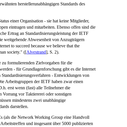
 erwähnten herstellerunabhängigen Standards des
us einer Organisation - sie hat keine Mitglieder,
uppen eintragen und
mitarbeiten. Ebenso offen sind die
nliche Ertrag an Standardisierungsleistung der IETF
h die weitgehende Abwesenheit von Anzugträgern
nternet to succeed because we believe that the
uman society."
([
Alvestrand
], S. 2).
r zu formulierenden Zielvorgaben für die
werden - für Grundlagenforschung gibt es die Internet
n Standardisierungsverfahren - Entwicklungen von
Die Arbeitsgruppen der IETF haben zwar einen
D.h. erst wenn (fast) alle Teilnehmer die
 Vorrang vor Taktiererei oder sonstigen
, müssen mindestens zwei unabhängige
ards darstellen.
s (als die Network Working Group eine Handvoll
Arbeitstreffen und insgesamt über 5000 publizierten