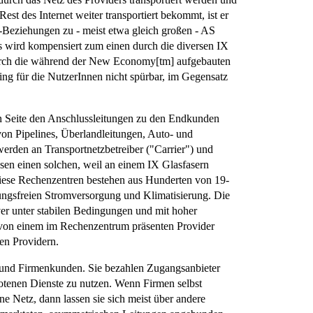
est des Internet weiter transportiert bekommt, ist er
g-Beziehungen zu - meist etwa gleich großen - AS
ies wird kompensiert zum einen durch die diversen IX
 durch die während der New Economy[tm] aufgebauten
ing für die NutzerInnen nicht spürbar, im Gegensatz
en Seite den Anschlussleitungen zu den Endkunden
on Pipelines, Überlandleitungen, Auto- und
rden an Transportnetzbetreiber ("Carrier") und
ssen einen solchen, weil an einem IX Glasfasern
iese Rechenzentren bestehen aus Hunderten von 19-
ungsfreien Stromversorgung und Klimatisierung. Die
ver unter stabilen Bedingungen und mit hoher
 von einem im Rechenzentrum präsenten Provider
ten Providern.
t- und Firmenkunden. Sie bezahlen Zugangsanbieter
botenen Dienste zu nutzen. Wenn Firmen selbst
rne Netz, dann lassen sie sich meist über andere