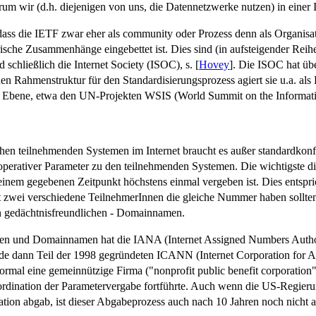
rum wir (d.h. diejenigen von uns, die Datennetzwerke nutzen) in einer 
, dass die IETF zwar eher als community oder Prozess denn als Organisa
atorische Zusammenhänge eingebettet ist. Dies sind (in aufsteigender Rei
 schließlich die Internet Society (ISOC), s. [
Hovey
]. Die ISOC hat üb
hen Rahmenstruktur für den Standardisierungsprozess agiert sie u.a. als
cher Ebene, etwa den UN-Projekten WSIS (World Summit on the Informat
chen teilnehmenden Systemen im Internet braucht es außer standardko
, operativer Parameter zu den teilnehmenden Systemen. Die wichtigste d
u einem gegebenen Zeitpunkt höchstens einmal vergeben ist. Dies ent
ht zwei verschiedene TeilnehmerInnen die gleiche Nummer haben sollten
n gedächtnisfreundlichen - Domainnamen.
en und Domainnamen hat die IANA (Internet Assigned Numbers Authorit
de dann Teil der 1998 gegründeten ICANN (Internet Corporation for 
t formal eine gemeinnützige Firma ("nonprofit public benefit corporation
dination der Parametervergabe fortführte. Auch wenn die US-Regierung
ation abgab, ist dieser Abgabeprozess auch nach 10 Jahren noch nicht 