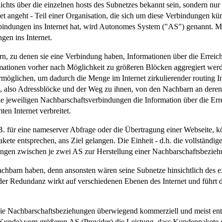
chts über die einzelnen hosts des Subnetzes bekannt sein, sondern nur
et angeht - Teil einer Organisation, die sich um diese Verbindungen k
bindungen ins Internet hat, wird Autonomes System ("AS") genannt. Meis
gen ins Internet.
n, zu denen sie eine Verbindung haben, Informationen über die Erreich
rmationen vorher nach Möglichkeit zu größeren Blöcken aggregiert werd
ermöglichen, um dadurch die Menge im Internet zirkulierender routing 
n, also Adressblöcke und der Weg zu ihnen, von den Nachbarn an deren
e jeweiligen Nachbarschaftsverbindungen die Information über die Err
en Internet verbreitet.
.B. für eine nameserver Abfrage oder die Übertragung einer Webseite
kete entsprechen, ans Ziel gelangen. Die Einheit - d.h. die vollständig
barungen zwischen je zwei AS zur Herstellung einer Nachbarschaftsbezie
chbarn haben, denn ansonsten wären seine Subnetze hinsichtlich des ex
er Redundanz wirkt auf verschiedenen Ebenen des Internet und führt d
 die Nachbarschaftsbeziehungen überwiegend kommerziell und meist en
 (Kunde) vom größeren AS (Provider) die Leistung, dass Kundenpakete d